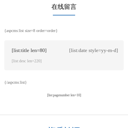
在线留言
{aspcms:list size=8 order=order}
[list:title len=80]
[list:date style=yy-m-d]
[list:desc len=220]
{/aspcms:list}
[list:pagenumber len=10]