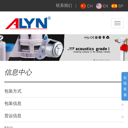
联系我们
|
Toggle
navigat
信息中心
在
线
客
包装方式
服
包装信息
货运信息