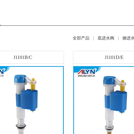
全部产品
|
底进水阀
|
侧进
J1101B/C
J1101D/E