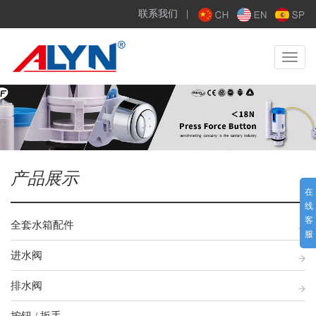
联系我们
|
Toggle
navigat
产品展示
在
线
客
全套水箱配件
服
进水阀
排水阀