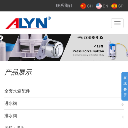
联系我们
|
Toggle
navigat
产品展示
在
线
客
全套水箱配件
服
进水阀
排水阀