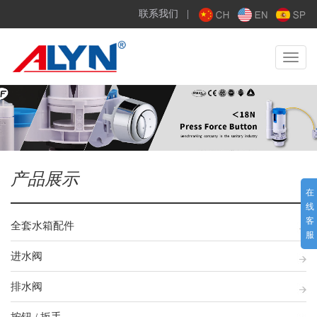
联系我们
|
Toggle
navigat
产品展示
在
线
客
全套水箱配件
服
进水阀
排水阀