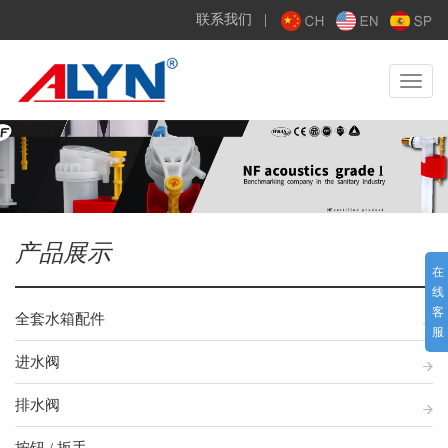
联系我们
|
Toggle
navigat
产品展示
在
线
客
全套水箱配件
服
进水阀
排水阀