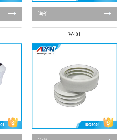
询价
W401