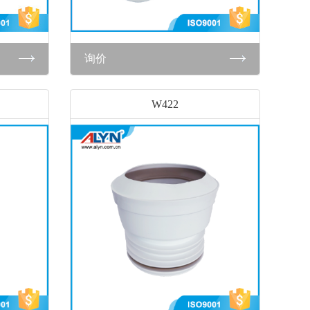
询价
W422